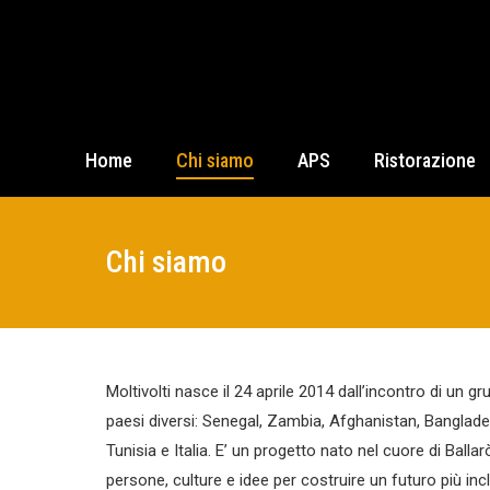
Home
Chi siamo
APS
Ristorazione
Chi siamo
Moltivolti nasce il 24 aprile 2014 dall’incontro di un 
paesi diversi: Senegal, Zambia, Afghanistan, Banglad
Tunisia e Italia. E’ un progetto nato nel cuore di Balla
persone, culture e idee per costruire un futuro più inc