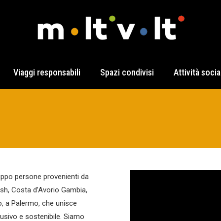
Viaggi responsabili
Spazi condivisi
Attività socia
gruppo persone provenienti da
esh, Costa d’Avorio Gambia,
rò, a Palermo, che unisce
lusivo e sostenibile. Siamo